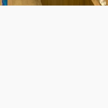
ado do Ceará (FIEC) e da Associação Nordeste Forte, Ricardo Cav
ssociação NE Forte, que contou com a participação dos Presid
 de Diretoria da CNI de 2022, comandada pelo Presidente da Co