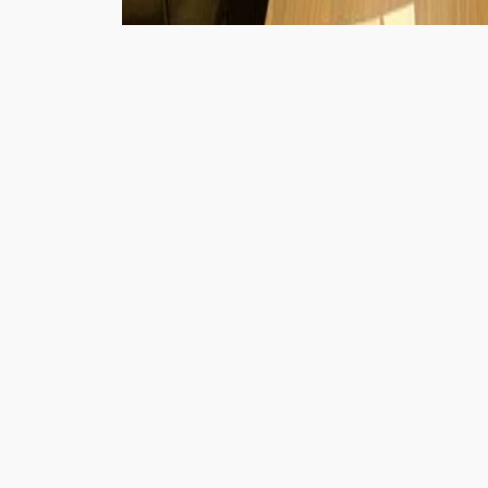
O Presidente da Federação das Indústrias do Est
as atividades da 2ª Reunião de Diretoria da A
Indústrias do Nordeste, seguido pela 2ª Reunião